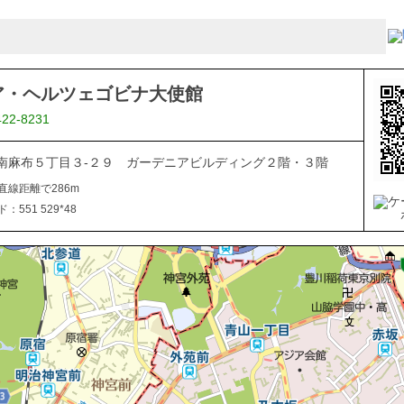
ア・ヘルツェゴビナ大使館
422-8231
南麻布５丁目３-２９ ガーデニアビルディング２階・３階
直線距離で286m
551 529*48