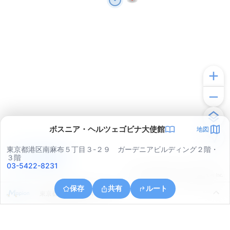
ボスニア・ヘルツェゴビナ大使館
地図
東京都港区南麻布５丁目３-２９ ガーデニアビルディング２階・
アプリで見る
３階
03-5422-8231
© ONE COMPATH © GeoTechnologies Inc.
保存
共有
ルート
東京都渋谷区広尾４丁目１