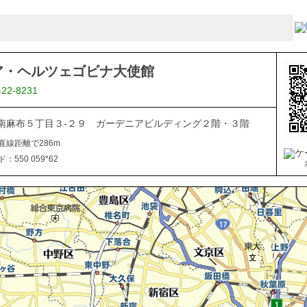
ア・ヘルツェゴビナ大使館
422-8231
南麻布５丁目３-２９ ガーデニアビルディング２階・３階
直線距離で286m
550 059*62