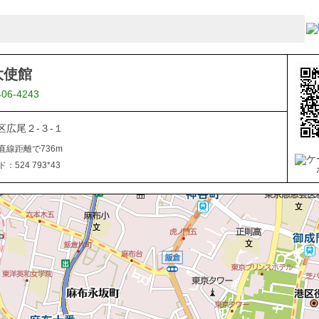
大使館
406-4243
区広尾２-３-１
直線距離で736m
524 793*43