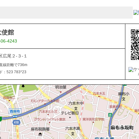
大使館
406-4243
区広尾２-３-１
直線距離で736m
523 783*23