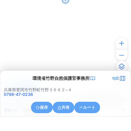
環境省竹野自然保護官事務所
地図
アプリで見る
兵庫県豊岡市竹野町竹野３６６２−４
0796-47-0236
© ONE COMPATH © GeoTechnologies Inc.
保存
共有
ルート
兵庫県豊岡市竹野町宇日