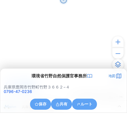
環境省竹野自然保護官事務所
地図
アプリで見る
兵庫県豊岡市竹野町竹野３６６２−４
0796-47-0236
© ONE COMPATH © GeoTechnologies Inc.
保存
共有
ルート
兵庫県豊岡市竹野町宇日