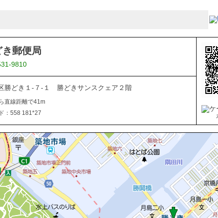
どき郵便局
531-9810
区勝どき１-７-１ 勝どきサンスクェア２階
ら直線距離で41m
558 181*27