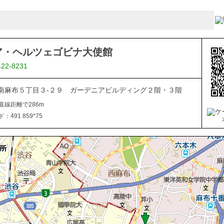
ア・ヘルツェゴビナ大使館
422-8231
南麻布５丁目３-２９ ガーデニアビルディング２階・３階
直線距離で286m
491 859*75