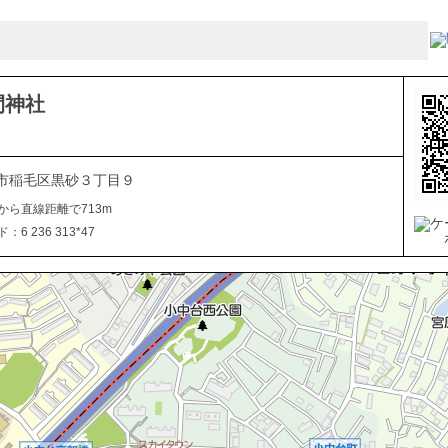
間神社
市稲毛区黒砂３丁目９
から直線距離で713m
6 236 313*47