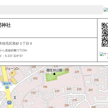
間神社
市稲毛区黒砂３丁目９
から直線距離で713m
6 237 324*37