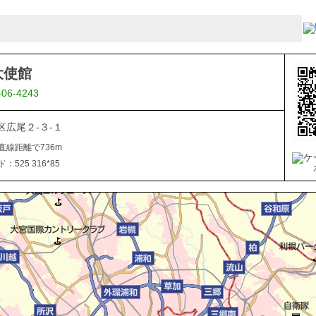
大使館
406-4243
区広尾２-３-１
直線距離で736m
525 316*85