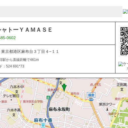
シャトーＹＡＭＡＳＥ
585-0602
041 東京都港区麻布台３丁目４−１１
目駅から直線距離で461m
524 691*73