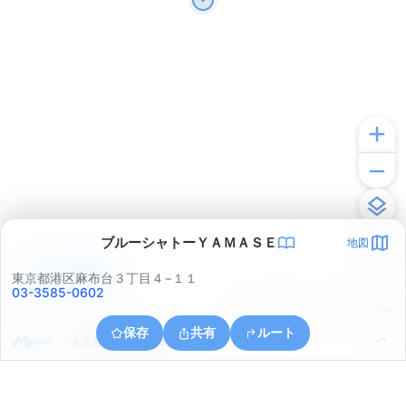
ブルーシャトーＹＡＭＡＳＥ
地図
アプリで見る
東京都港区麻布台３丁目４−１１
03-3585-0602
© ONE COMPATH © GeoTechnologies Inc.
保存
共有
ルート
東京都中央区晴海５丁目