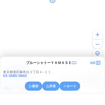
ブルーシャトーＹＡＭＡＳＥ
地図
アプリで見る
東京都港区麻布台３丁目４−１１
03-3585-0602
© ONE COMPATH © GeoTechnologies Inc.
保存
共有
ルート
東京都中央区晴海５丁目