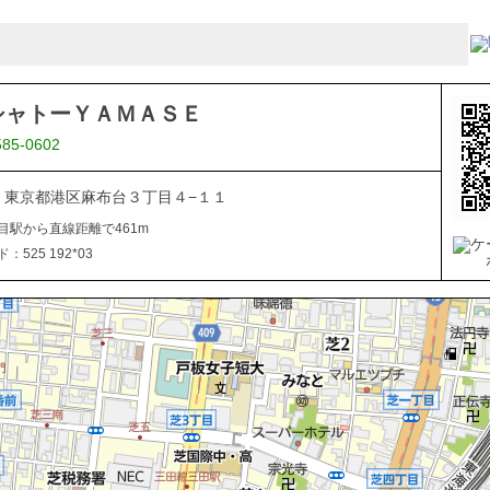
シャトーＹＡＭＡＳＥ
585-0602
041 東京都港区麻布台３丁目４−１１
目駅から直線距離で461m
525 192*03