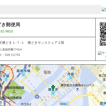
どき郵便局
531-9810
区勝どき１-７-１ 勝どきサンスクェア２階
ら直線距離で41m
528 111*03