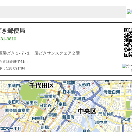
どき郵便局
531-9810
区勝どき１-７-１ 勝どきサンスクェア２階
ら直線距離で41m
528 091*84