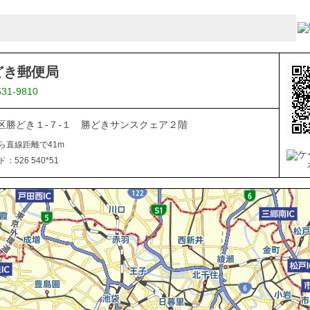
どき郵便局
531-9810
区勝どき１-７-１ 勝どきサンスクェア２階
ら直線距離で41m
526 540*51