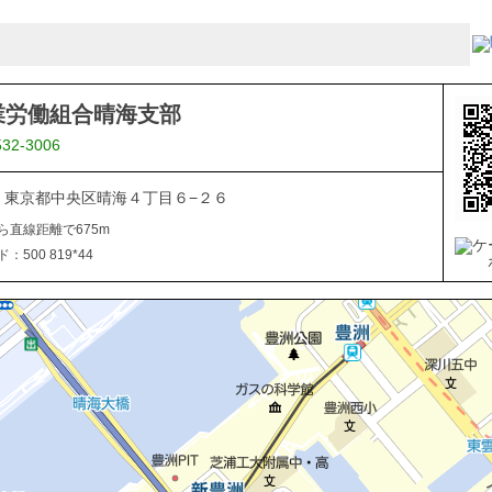
業労働組合晴海支部
532-3006
053 東京都中央区晴海４丁目６−２６
ら直線距離で675m
500 819*44