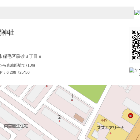
間神社
市稲毛区黒砂３丁目９
から直線距離で713m
6 209 725*50