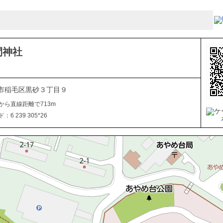
間神社
市稲毛区黒砂３丁目９
から直線距離で713m
6 239 305*26