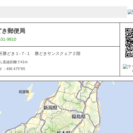
どき郵便局
531-9810
区勝どき１-７-１ 勝どきサンスクェア２階
ら直線距離で41m
496 475*65