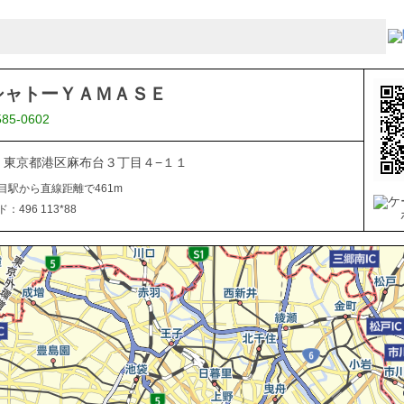
シャトーＹＡＭＡＳＥ
585-0602
041 東京都港区麻布台３丁目４−１１
目駅から直線距離で461m
496 113*88