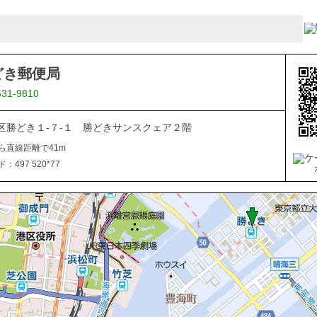
どき郵便局
531-9810
区勝どき１-７-１ 勝どきサンスクェア２階
ら直線距離で41m
497 520*77