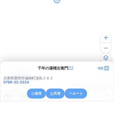
千年の湯権左衛門
地図
アプリで見る
兵庫県豊岡市城崎町湯島２８２
0796-32-2524
© ONE COMPATH © GeoTechnologies Inc.
保存
共有
ルート
兵庫県豊岡市小島