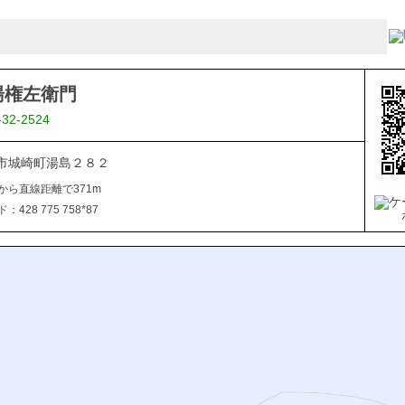
湯権左衛門
-32-2524
市城崎町湯島２８２
から直線距離で371m
428 775 758*87