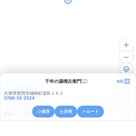
千年の湯権左衛門
地図
アプリで見る
兵庫県豊岡市城崎町湯島２８２
0796-32-2524
© ONE COMPATH © GeoTechnologies Inc.
保存
共有
ルート
兵庫県豊岡市小島