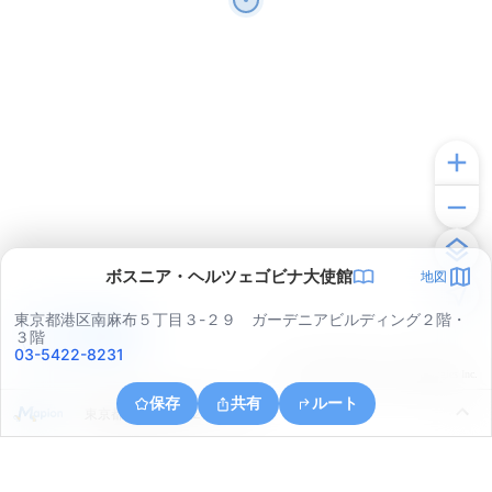
ボスニア・ヘルツェゴビナ大使館
地図
東京都港区南麻布５丁目３-２９ ガーデニアビルディング２階・
アプリで見る
３階
03-5422-8231
© ONE COMPATH © GeoTechnologies Inc.
保存
共有
ルート
東京都目黒区目黒２丁目１３