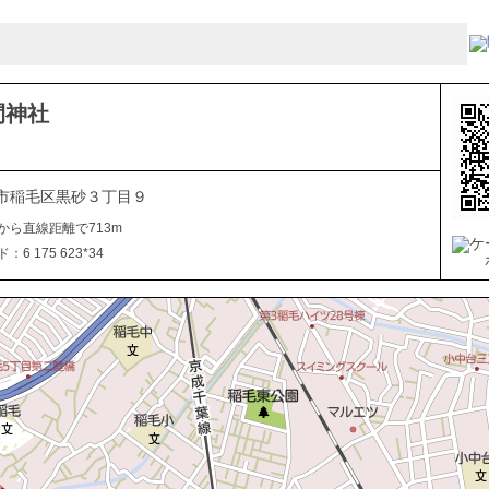
間神社
市稲毛区黒砂３丁目９
から直線距離で713m
6 175 623*34