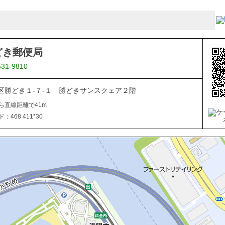
どき郵便局
531-9810
区勝どき１-７-１ 勝どきサンスクェア２階
ら直線距離で41m
468 411*30