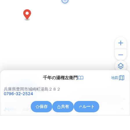
千年の湯権左衛門
地図
アプリで見る
兵庫県豊岡市城崎町湯島２８２
0796-32-2524
© ONE COMPATH © GeoTechnologies Inc.
保存
共有
ルート
兵庫県豊岡市城崎町楽々浦