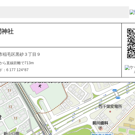
間神社
市稲毛区黒砂３丁目９
から直線距離で713m
6 177 124*87