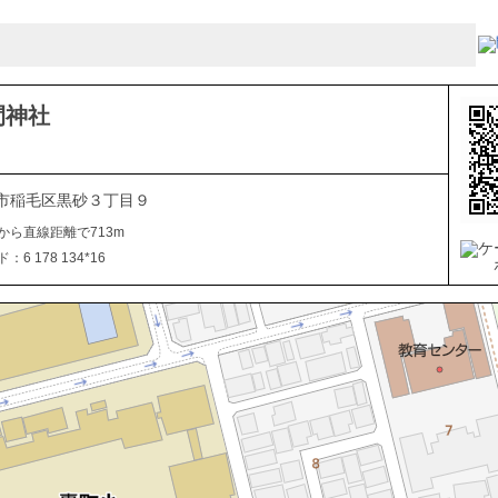
間神社
市稲毛区黒砂３丁目９
から直線距離で713m
6 178 134*16