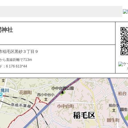
間神社
市稲毛区黒砂３丁目９
から直線距離で713m
6 176 613*44