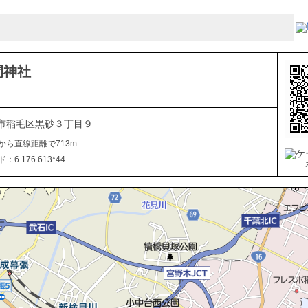
間神社
市稲毛区黒砂３丁目９
から直線距離で713m
6 176 613*44