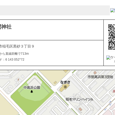
間神社
市稲毛区黒砂３丁目９
から直線距離で713m
6 143 052*72