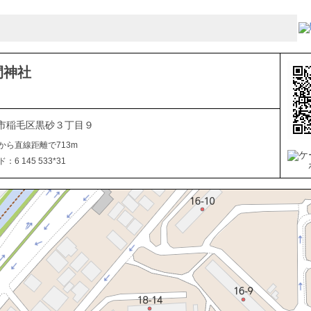
間神社
市稲毛区黒砂３丁目９
から直線距離で713m
6 145 533*31