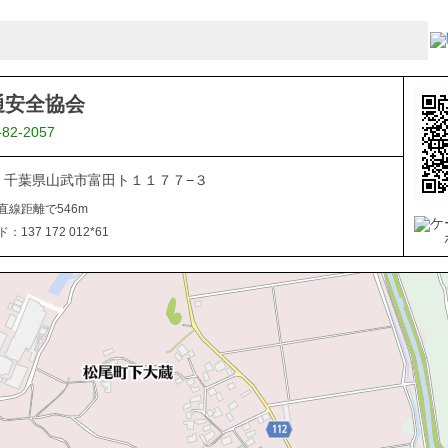
通安全協会
-82-2057
321 千葉県山武市富田ト１１７７−３
直線距離で546m
137 172 012*61