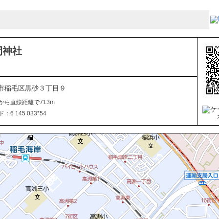
間神社
市稲毛区黒砂３丁目９
から直線距離で713m
6 145 033*54