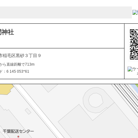
間神社
市稲毛区黒砂３丁目９
から直線距離で713m
6 145 053*61