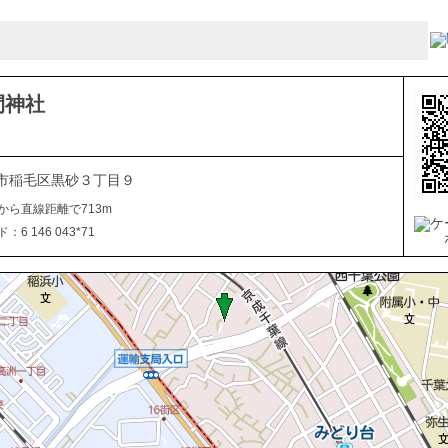
間神社
市稲毛区黒砂３丁目９
から直線距離で713m
6 146 043*71