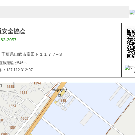
通安全協会
-82-2057
321 千葉県山武市富田ト１１７７−３
直線距離で546m
137 112 312*07