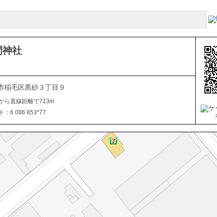
間神社
市稲毛区黒砂３丁目９
から直線距離で713m
6 086 853*77