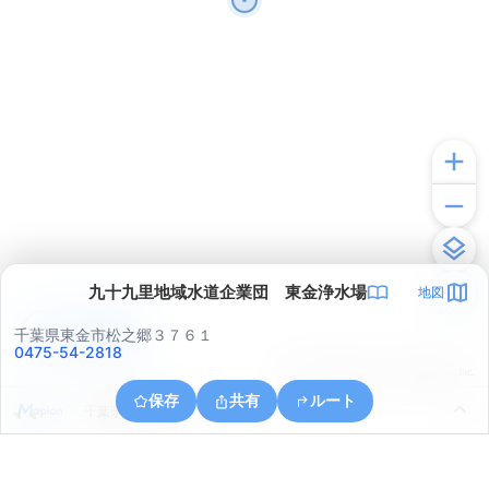
九十九里地域水道企業団 東金浄水場
地図
アプリで見る
千葉県東金市松之郷３７６１
0475-54-2818
© ONE COMPATH © GeoTechnologies Inc.
保存
共有
ルート
千葉県山武市湯坂