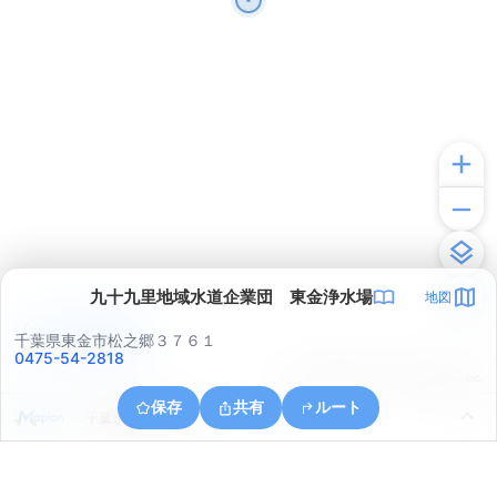
九十九里地域水道企業団 東金浄水場
地図
アプリで見る
千葉県東金市松之郷３７６１
0475-54-2818
© ONE COMPATH © GeoTechnologies Inc.
保存
共有
ルート
千葉県山武市成東