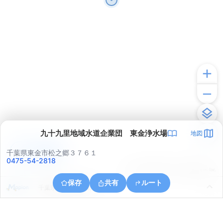
九十九里地域水道企業団 東金浄水場
地図
アプリで見る
千葉県東金市松之郷３７６１
0475-54-2818
© ONE COMPATH © GeoTechnologies Inc.
保存
共有
ルート
千葉県東金市松之郷