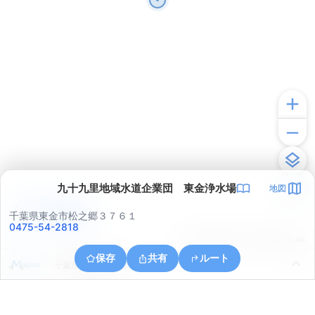
九十九里地域水道企業団 東金浄水場
地図
アプリで見る
千葉県東金市松之郷３７６１
0475-54-2818
© ONE COMPATH © GeoTechnologies Inc.
保存
共有
ルート
千葉県東金市家之子