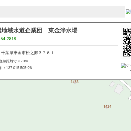
里地域水道企業団 東金浄水場
-54-2818
805 千葉県東金市松之郷３７６１
直線距離で3170m
137 015 505*26