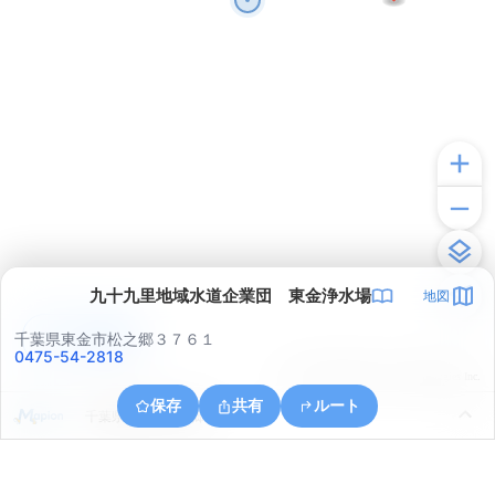
九十九里地域水道企業団 東金浄水場
地図
アプリで見る
千葉県東金市松之郷３７６１
0475-54-2818
© ONE COMPATH © GeoTechnologies Inc.
保存
共有
ルート
千葉県東金市松之郷